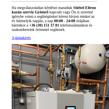
Ha megválaszolatlan kérdései maradtak
Stiebel Eltron
kazán szerviz Gyömrő
kapcsán vagy Ön is szeretné
igénybe venni a segítségünket kérem hívjon minket az
év bármelyik napján, a nap
00:00 - 24:00
órájában
bármikor a
+36 (30) 151 37 81
telefonszámunkon és
szakembereink örömmel segítenek.
Ajánlatkérés