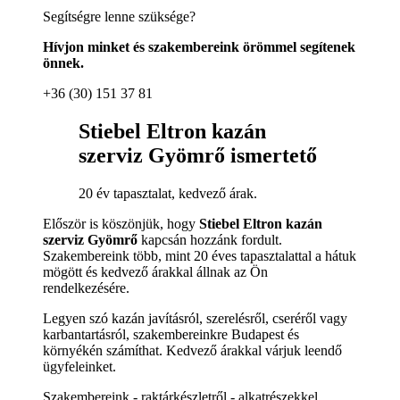
Segítségre lenne szüksége?
Hívjon minket és szakembereink örömmel segítenek
önnek.
+36 (30) 151 37 81
Stiebel Eltron kazán
szerviz Gyömrő ismertető
20 év tapasztalat, kedvező árak.
Először is köszönjük, hogy
Stiebel Eltron kazán
szerviz Gyömrő
kapcsán hozzánk fordult.
Szakembereink több, mint 20 éves tapasztalattal a hátuk
mögött és kedvező árakkal állnak az Ön
rendelkezésére.
Legyen szó kazán javításról, szerelésről, cseréről vagy
karbantartásról, szakembereinkre Budapest és
környékén számíthat. Kedvező árakkal várjuk leendő
ügyfeleinket.
Szakembereink - raktárkészletről - alkatrészekkel