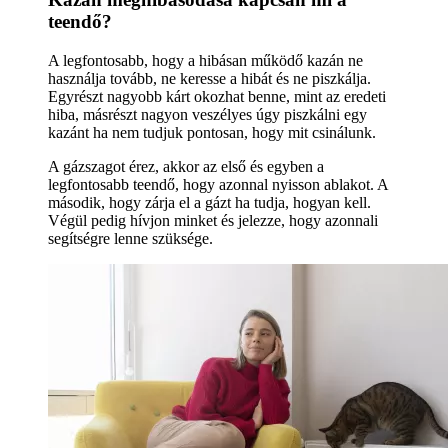
teendő?
A legfontosabb, hogy a hibásan működő kazán ne
használja tovább, ne keresse a hibát és ne piszkálja.
Egyrészt nagyobb kárt okozhat benne, mint az eredeti
hiba, másrészt nagyon veszélyes úgy piszkálni egy
kazánt ha nem tudjuk pontosan, hogy mit csinálunk.
A gázszagot érez, akkor az első és egyben a
legfontosabb teendő, hogy azonnal nyisson ablakot. A
második, hogy zárja el a gázt ha tudja, hogyan kell.
Végül pedig hívjon minket és jelezze, hogy azonnali
segítségre lenne szüksége.