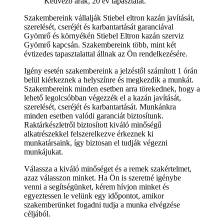
Kedvező árak, 20 év tapasztalat.
Szakembereink vállalják Stiebel eltron kazán javítását,
szerelését, cseréjét és karbantartását garanciával
Gyömrő és környékén Stiebel Eltron kazán szerviz
Gyömrő kapcsán. Szakembereink több, mint két
évtizedes tapasztalattal állnak az Ön rendelkezésére.
Igény esetén szakembereink a jelzéstől számított 1 órán
belül kiérkeznek a helyszínre és megkezdik a munkát.
Szakembereink minden esetben arra törekednek, hogy a
lehető legolcsóbban végezzék el a kazán javítását,
szerelését, cseréjét és karbantartását. Munkánkra
minden esetben valódi garanciát biztosítunk.
Raktárkészletről biztosított kiváló minőségű
alkatrészekkel felszerelkezve érkeznek ki
munkatársaink, így biztosan el tudják végezni
munkájukat.
Válassza a kiváló minőséget és a remek szakértelmet,
azaz válasszon minket. Ha Ön is szeretné igénybe
venni a segítségünket, kérem hívjon minket és
egyeztessen le velünk egy időpontot, amikor
szakemberünket fogadni tudja a munka elvégzése
céljából.