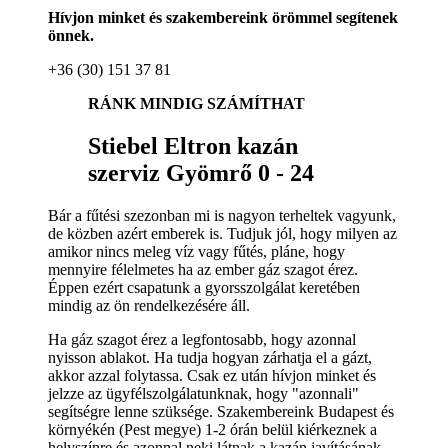
Hívjon minket és szakembereink örömmel segítenek
önnek.
+36 (30) 151 37 81
RÁNK MINDIG SZÁMÍTHAT
Stiebel Eltron kazán
szerviz Gyömrő 0 - 24
Bár a fűtési szezonban mi is nagyon terheltek vagyunk,
de közben azért emberek is. Tudjuk jól, hogy milyen az
amikor nincs meleg víz vagy fűtés, pláne, hogy
mennyire félelmetes ha az ember gáz szagot érez.
Éppen ezért csapatunk a gyorsszolgálat keretében
mindig az ön rendelkezésére áll.
Ha gáz szagot érez a legfontosabb, hogy azonnal
nyisson ablakot. Ha tudja hogyan zárhatja el a gázt,
akkor azzal folytassa. Csak ez után hívjon minket és
jelzze az ügyfélszolgálatunknak, hogy "azonnali"
segítségre lenne szüksége. Szakembereink Budapest és
környékén (Pest megye) 1-2 órán belül kiérkeznek a
helyszínre és azonnal neki látnak a kazán javításának.